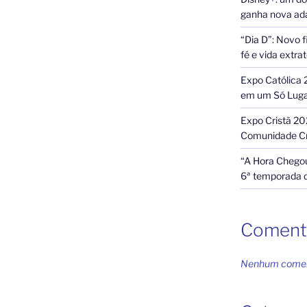
ganha nova ada
“Dia D”: Novo f
fé e vida extra
Expo Católica 
em um Só Lug
Expo Cristã 20
s
Comunidade Cr
“A Hora Chegou
6ª temporada 
Coment
Nenhum coment