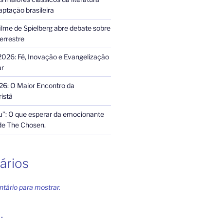
ptação brasileira
ilme de Spielberg abre debate sobre
terrestre
2026: Fé, Inovação e Evangelização
ar
26: O Maior Encontro da
istã
”: O que esperar da emocionante
de The Chosen.
ários
ário para mostrar.