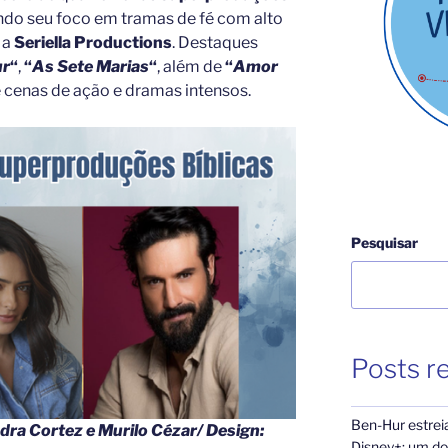
ando seu foco em tramas de fé com alto
 a
Seriella Productions
. Destaques
ur
“
,
“
As Sete Marias
“
, além de
“
Amor
 cenas de ação e dramas intensos.
Pesquisar
Posts r
Ben-Hur estrei
dra Cortez e Murilo Cézar/ Design:
Disney+: um dos