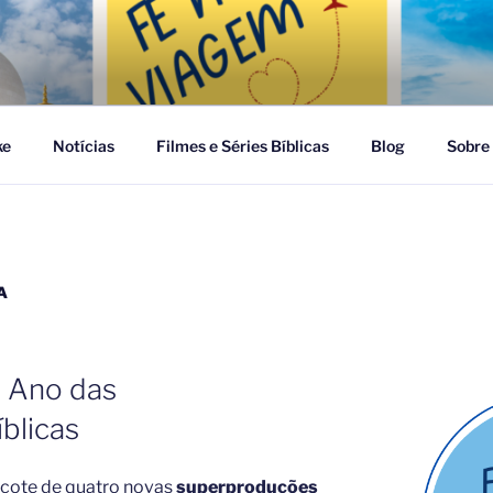
GEM
ke
Notícias
Filmes e Séries Bíblicas
Blog
Sobre
A
 Ano das
blicas
cote de quatro novas
superproduções