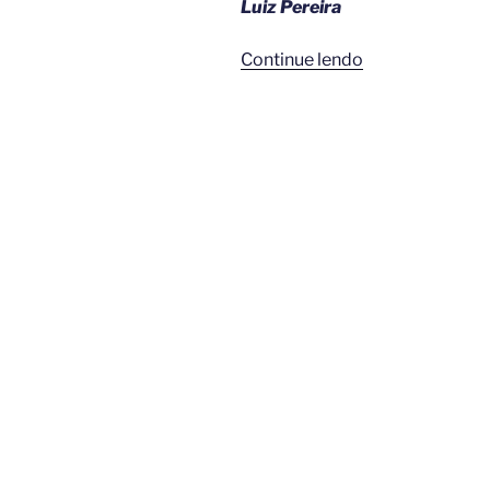
Luiz Pereira
“Record
Continue lendo
TV
2026:
O
Ano
das
Superproduçõe
Bíblicas”