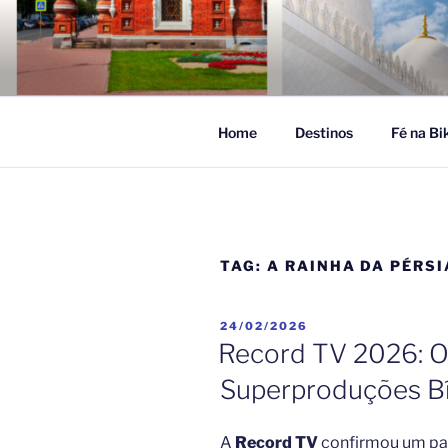
Pular
para
FÉ NA VIA
o
Turismo Religioso
conteúdo
Home
Destinos
Fé na Bi
TAG:
A RAINHA DA PÉRSI
PUBLICADO
24/02/2026
EM
Record TV 2026: O
Superproduções Bí
A
Record TV
confirmou um pa