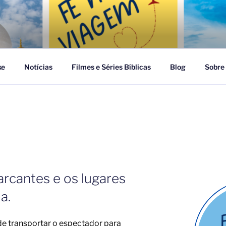
GEM
ke
Notícias
Filmes e Séries Bíblicas
Blog
Sobre
arcantes e os lugares
a.
e transportar o espectador para