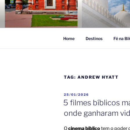
Pular
para
FÉ NA VIA
o
Turismo Religioso
conteúdo
Home
Destinos
Fé na Bi
TAG:
ANDREW HYATT
PUBLICADO
25/01/2026
EM
5 filmes bíblicos m
onde ganharam vid
O
cinema bíblico
tem o poder d