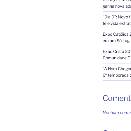
ganha nova ada
“Dia D”: Novo f
fé e vida extra
Expo Católica 
em um Só Lug
Expo Cristã 20
Comunidade Cr
“A Hora Chegou
6ª temporada 
Coment
Nenhum coment