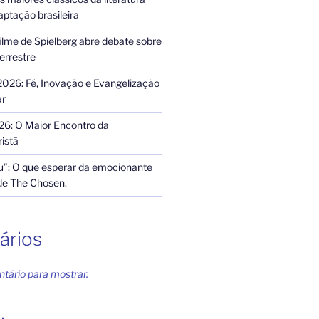
ptação brasileira
ilme de Spielberg abre debate sobre
terrestre
2026: Fé, Inovação e Evangelização
ar
26: O Maior Encontro da
istã
”: O que esperar da emocionante
de The Chosen.
ários
ário para mostrar.