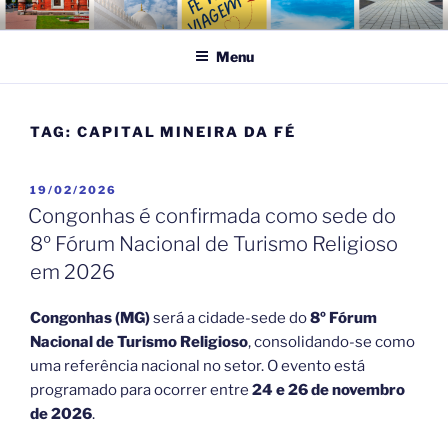
Pular
FÉ NA VIAGEM
Turismo Religioso
para
Menu
o
conteúdo
TAG:
CAPITAL MINEIRA DA FÉ
PUBLICADO
19/02/2026
EM
Congonhas é confirmada como sede do
8º Fórum Nacional de Turismo Religioso
em 2026
Congonhas (MG)
será a cidade-sede do
8º Fórum
Nacional de Turismo Religioso
, consolidando-se como
uma referência nacional no setor. O evento está
programado para ocorrer entre
24 e 26 de novembro
de 2026
.