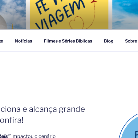
GEM
ke
Notícias
Filmes e Séries Bíblicas
Blog
Sobre
ciona e alcança grande
onfira!
Reis”
impactou o cenário