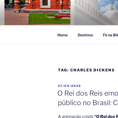
Pular
para
FÉ NA VIA
o
Turismo Religioso
conteúdo
Home
Destinos
Fé na Bi
TAG:
CHARLES DICKENS
PUBLICADO
27/04/2025
EM
O Rei dos Reis emo
público no Brasil: C
A animação cristã
“O Rei dos 