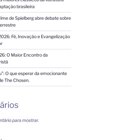
ptação brasileira
ilme de Spielberg abre debate sobre
terrestre
2026: Fé, Inovação e Evangelização
ar
26: O Maior Encontro da
istã
”: O que esperar da emocionante
de The Chosen.
ários
ário para mostrar.