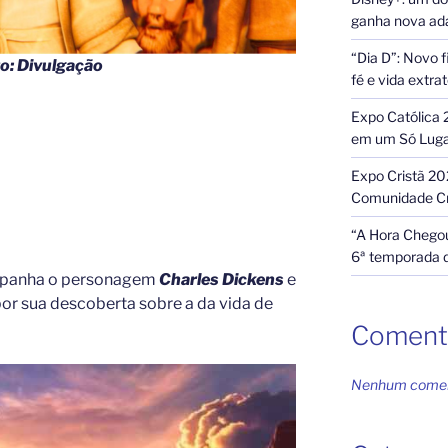
ganha nova ada
“Dia D”: Novo f
to: Divulgação
fé e vida extra
Expo Católica 
em um Só Lug
Expo Cristã 20
Comunidade Cr
“A Hora Chegou
6ª temporada 
anha o personagem
Charles Dickens
e
por sua descoberta sobre a da vida de
Coment
Nenhum coment