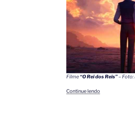
Filme
“O Rei dos Reis”
– Foto:
““O
Continue lendo
Rei
dos
Reis””