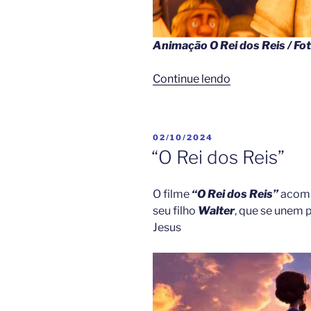
Animação O Rei dos Reis / Fo
“O
Continue lendo
Rei
dos
Reis
PUBLICADO
02/10/2024
emociona
EM
“O Rei dos Reis”
e
alcança
O filme
“O Rei dos Reis”
acomp
grande
seu filho
Walter
, que se unem 
público
Jesus
no
Brasil:
Confira!”