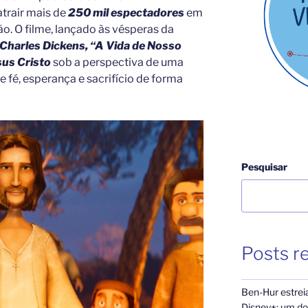
atrair mais de
250 mil espectadores
em
o. O filme, lançado às vésperas da
Charles Dickens,
“A Vida de Nosso
sus Cristo
sob a perspectiva de uma
e fé, esperança e sacrifício de forma
Pesquisar
Posts r
Ben-Hur estrei
Disney+: um dos