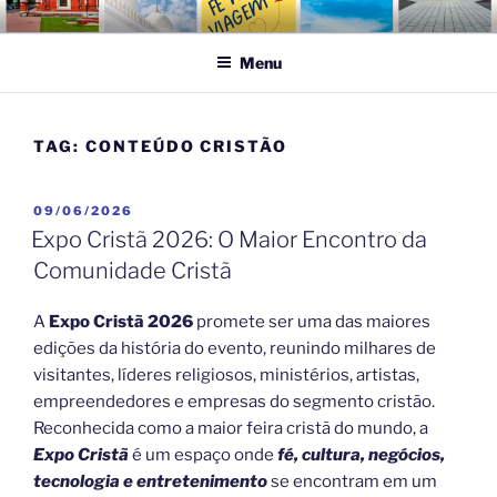
Pular
FÉ NA VIAGEM
Turismo Religioso
para
Menu
o
conteúdo
TAG:
CONTEÚDO CRISTÃO
PUBLICADO
09/06/2026
EM
Expo Cristã 2026: O Maior Encontro da
Comunidade Cristã
A
Expo Cristã 2026
promete ser uma das maiores
edições da história do evento, reunindo milhares de
visitantes, líderes religiosos, ministérios, artistas,
empreendedores e empresas do segmento cristão.
Reconhecida como a maior feira cristã do mundo, a
Expo Cristã
é um espaço onde
fé, cultura, negócios,
tecnologia e entretenimento
se encontram em um