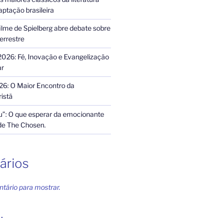
ptação brasileira
ilme de Spielberg abre debate sobre
terrestre
2026: Fé, Inovação e Evangelização
ar
26: O Maior Encontro da
istã
”: O que esperar da emocionante
de The Chosen.
ários
ário para mostrar.