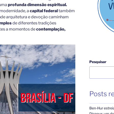
s uma
profunda dimensão espiritual.
 modernidade, a
capital federal
também
onde arquitetura e devoção caminham
emplos
de diferentes tradições
ntes a momentos de
contemplação,
Pesquisar
Posts r
Ben-Hur estrei
Disney+: um dos