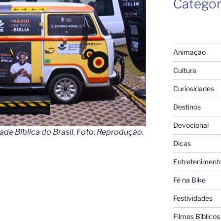
Categor
Animação
Cultura
Curiosidades
Destinos
Devocional
ade Bíblica do Brasil. Foto: Reprodução.
Dicas
Entreteniment
Fé na Bike
Festividades
Filmes Bíblicos