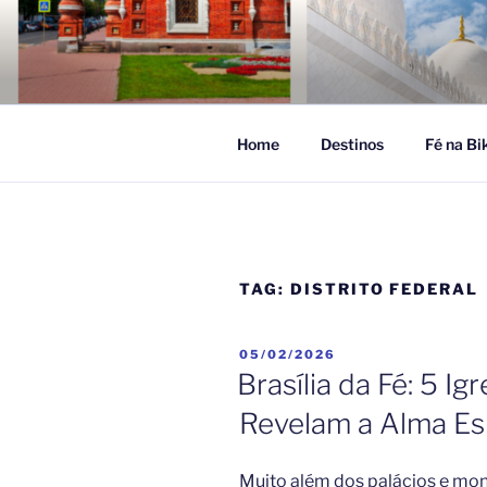
Pular
para
FÉ NA VIA
o
Turismo Religioso
conteúdo
Home
Destinos
Fé na Bi
TAG:
DISTRITO FEDERAL
PUBLICADO
05/02/2026
EM
Brasília da Fé: 5 I
Revelam a Alma Esp
Muito além dos palácios e mo