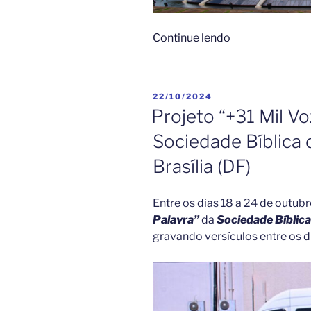
“Brasília
Continue lendo
da
Fé:
5
PUBLICADO
22/10/2024
Igrejas
EM
Projeto “+31 Mil V
e
Sociedade Bíblica 
Templos
que
Brasília (DF)
Revelam
a
Entre os dias 18 a 24 de outubr
Alma
Palavra”
da
Sociedade Bíblica
Espiritual
gravando versículos entre os 
da
Capital”