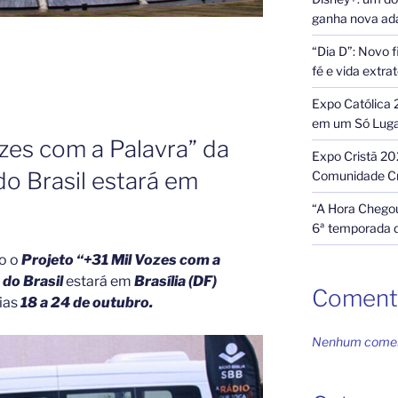
ganha nova ada
“Dia D”: Novo f
fé e vida extra
Expo Católica 
em um Só Lug
ozes com a Palavra” da
Expo Cristã 20
do Brasil estará em
Comunidade Cr
“A Hora Chegou
6ª temporada 
o o
Projeto “+31 Mil Vozes com a
 do Brasil
estará em
Brasília (DF)
Coment
dias
18 a 24 de outubro.
Nenhum coment