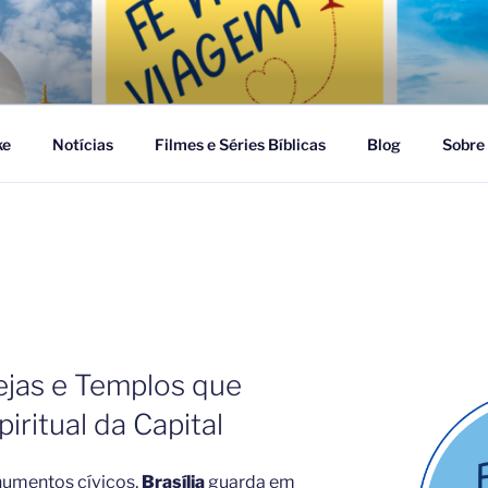
GEM
ke
Notícias
Filmes e Séries Bíblicas
Blog
Sobre
grejas e Templos que
iritual da Capital
numentos cívicos,
Brasília
guarda em