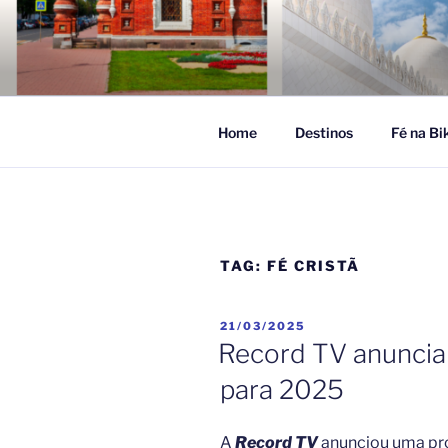
Pular
para
FÉ NA VIA
o
Turismo Religioso
conteúdo
Home
Destinos
Fé na Bi
TAG:
FÉ CRISTÃ
PUBLICADO
21/03/2025
EM
Record TV anuncia 
para 2025
A
Record TV
anunciou uma pr