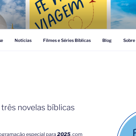
GEM
ke
Notícias
Filmes e Séries Bíblicas
Blog
Sobre
três novelas bíblicas
ogramação especial para
2025
, com