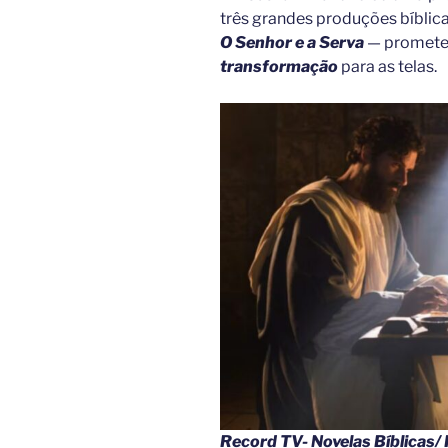
três grandes produções bíblic
O Senhor e a Serva
— prometem
transformação
para as telas.
Record TV- Novelas Bíblicas/