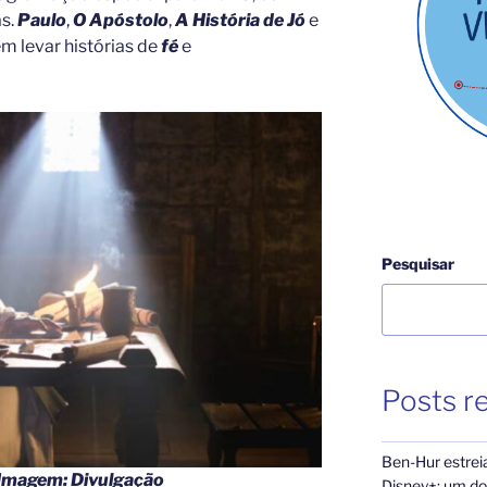
as.
Paulo
,
O Apóstolo
,
A História de Jó
e
 levar histórias de
fé
e
Pesquisar
Posts r
Ben-Hur estrei
 Imagem: Divulgação
Disney+: um dos