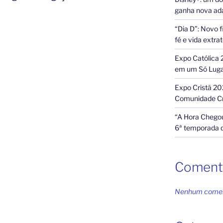
ganha nova ada
“Dia D”: Novo f
fé e vida extra
Expo Católica 
em um Só Lug
Expo Cristã 20
Comunidade Cr
“A Hora Chegou
6ª temporada 
Coment
Nenhum coment