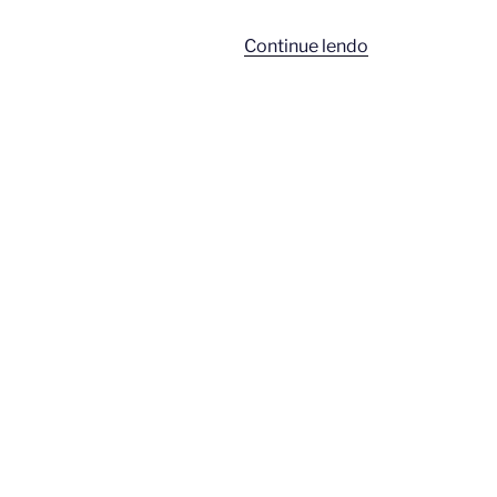
“Record
Continue lendo
TV
anuncia
três
novelas
bíblicas
para
2025”