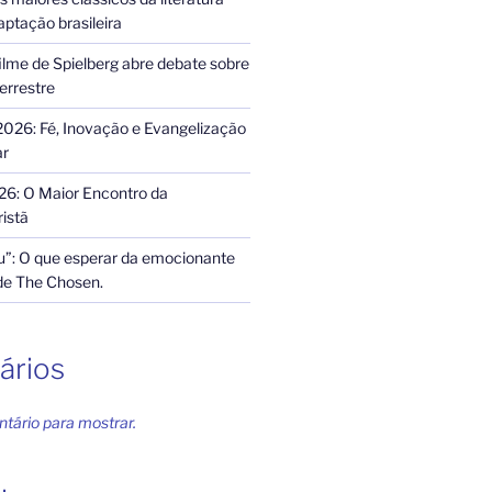
ptação brasileira
ilme de Spielberg abre debate sobre
terrestre
2026: Fé, Inovação e Evangelização
ar
26: O Maior Encontro da
istã
”: O que esperar da emocionante
de The Chosen.
ários
ário para mostrar.