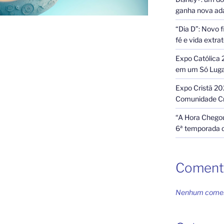
ganha nova ada
“Dia D”: Novo f
fé e vida extra
Expo Católica 
em um Só Lug
Expo Cristã 20
Comunidade Cr
“A Hora Chegou
6ª temporada 
Coment
Nenhum coment