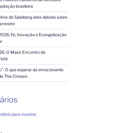
ptação brasileira
ilme de Spielberg abre debate sobre
terrestre
2026: Fé, Inovação e Evangelização
ar
26: O Maior Encontro da
istã
”: O que esperar da emocionante
de The Chosen.
ários
ário para mostrar.