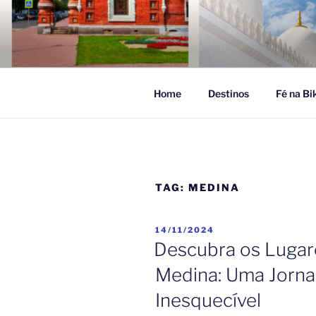
Pular
para
FÉ NA VIA
o
Turismo Religioso
conteúdo
Home
Destinos
Fé na Bi
TAG:
MEDINA
PUBLICADO
14/11/2024
EM
Descubra os Lugar
Medina: Uma Jornad
Inesquecível