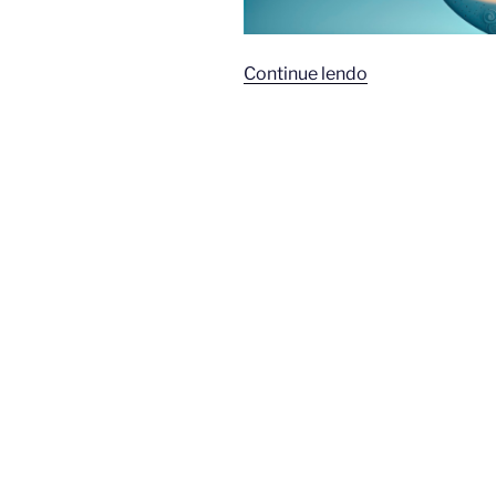
“Descubra
Continue lendo
os
Lugares
Sagrados
de
Meca
e
Medina:
Uma
Jornada
Espiritual
Inesquecível”