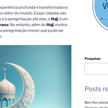
xperiência profunda e transformadora
o redor do mundo. Essas cidades são
ã
, e a peregrinação até elas, o
Hajj
, é um
lmana
. No entanto, além do
Hajj
, muitos
ma peregrinação menor que pode ser
o.
Pesquisar
Posts r
Ben-Hur estrei
Disney+: um dos