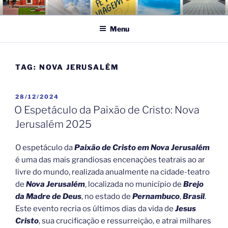
Pular
FÉ NA VIAGEM
Turismo Religioso
para
Menu
o
conteúdo
TAG:
NOVA JERUSALÉM
PUBLICADO
28/12/2024
EM
O Espetáculo da Paixão de Cristo: Nova
Jerusalém 2025
O espetáculo da
Paixão de Cristo em Nova Jerusalém
é uma das mais grandiosas encenações teatrais ao ar
livre do mundo, realizada anualmente na cidade-teatro
de
Nova Jerusalém
, localizada no município de
Brejo
da Madre de Deus
, no estado de
Pernambuco
,
Brasil
.
Este evento recria os últimos dias da vida de
Jesus
Cristo
, sua crucificação e ressurreição, e atrai milhares