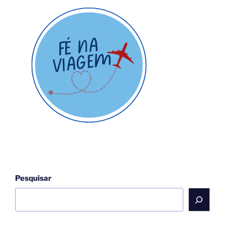
de
Cristo:
Nova
Jerusalém
2025”
Pesquisar