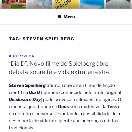
Pular
FÉ NA VIAGEM
Turismo Religioso
para
Menu
o
conteúdo
TAG:
STEVEN SPIELBERG
PUBLICADO
03/07/2026
EM
“Dia D”: Novo filme de Spielberg abre
debate sobre fé e vida extraterrestre
Steven Spielberg
afirmou que o seu filme de ficção
científica
Dia D
(também conhecido pelo título original
Disclosure Day
) pode provocar reflexões teológicas. O
cineasta questionou se
Deus
seria exclusivo da
Terra
ou de todo o universo, levantando a possibilidade de a
descoberta de vida inteligente abalar crenças cristãs
tradicionais.