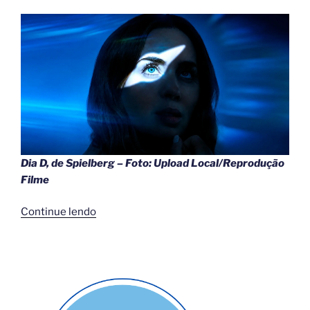
Dia D, de Spielberg – Foto: Upload Local/Reprodução
Filme
““Dia
Continue lendo
D”:
Novo
filme
de
Spielberg