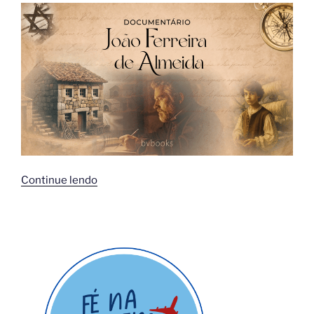
“Um
Continue lendo
novo
documentário
explora
a
vida
e
a
jornada