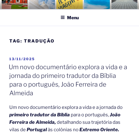
Pular
FÉ NA VIAGEM
Turismo Religioso
para
Menu
o
conteúdo
TAG:
TRADUÇÃO
PUBLICADO
13/11/2025
EM
Um novo documentário explora a vida e a
jornada do primeiro tradutor da Bíblia
para o português, João Ferreira de
Almeida
Um novo documentário explora a vida e a jornada do
primeiro tradutor da Bíblia
para o português,
João
Ferreira de Almeida,
detalhando sua trajetória das
vilas de
Portugal
às colônias no
Extremo Oriente.