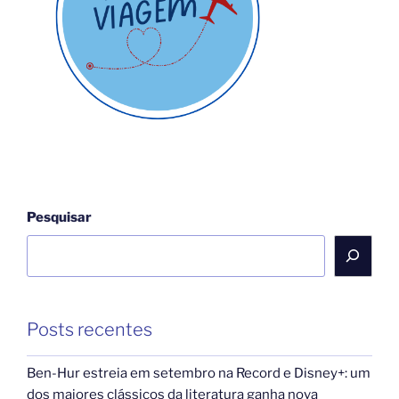
do
primeiro
tradutor
da
Bíblia
para
o
português,
João
Ferreira
Pesquisar
de
Almeida”
Posts recentes
Ben-Hur estreia em setembro na Record e Disney+: um
dos maiores clássicos da literatura ganha nova