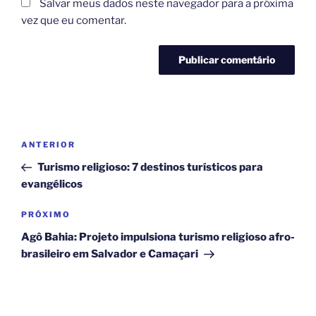
Salvar meus dados neste navegador para a próxima
vez que eu comentar.
Navegação
Post
ANTERIOR
de
anterior
Turismo religioso: 7 destinos turísticos para
Post
evangélicos
Próximo
PRÓXIMO
post
Agô Bahia: Projeto impulsiona turismo religioso afro-
brasileiro em Salvador e Camaçari