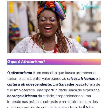
O que é Afroturismo?
O
afroturismo
é um conceito que busca promover o
turismo consciente, valorizando as
raízes africanas
e a
cultura afrodescendente
. Em
Salvador
, essa forma de
turismo oferece uma oportunidade única de explorar a
herança africana
da cidade, proporcionando uma
imersão nas práticas culturais e na história de um dos
maiores centros de população negra fora da
África
.