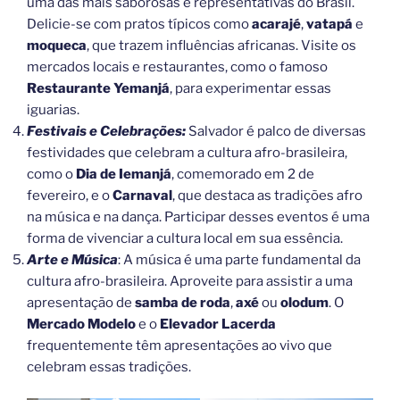
uma das mais saborosas e representativas do Brasil.
Delicie-se com pratos típicos como
acarajé
,
vatapá
e
moqueca
, que trazem influências africanas. Visite os
mercados locais e restaurantes, como o famoso
Restaurante Yemanjá
, para experimentar essas
iguarias.
Festivais e Celebrações:
Salvador é palco de diversas
festividades que celebram a cultura afro-brasileira,
como o
Dia de Iemanjá
, comemorado em 2 de
fevereiro, e o
Carnaval
, que destaca as tradições afro
na música e na dança. Participar desses eventos é uma
forma de vivenciar a cultura local em sua essência.
Arte e Música
: A música é uma parte fundamental da
cultura afro-brasileira. Aproveite para assistir a uma
apresentação de
samba de roda
,
axé
ou
olodum
. O
Mercado Modelo
e o
Elevador Lacerda
frequentemente têm apresentações ao vivo que
celebram essas tradições.