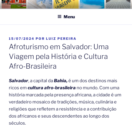
Pular
FÉ NA VIAGEM
Turismo Religioso
para
Menu
o
conteúdo
PUBLICADO
15/07/2024
POR
LUIZ PEREIRA
EM
Afroturismo em Salvador: Uma
Viagem pela História e Cultura
Afro-Brasileira
Salvador
, a capital da
Bahia,
é um dos destinos mais
ricos em
cultura afro-brasileira
no mundo. Com uma
história marcada pela presença africana, a cidade é um
verdadeiro mosaico de tradições, música, culinária e
religiões que refletem a resistência e a contribuição
dos africanos e seus descendentes ao longo dos
séculos.