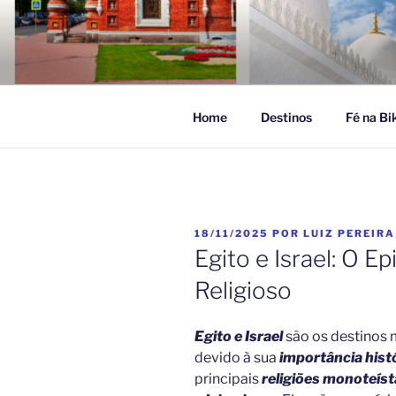
Pular
para
FÉ NA VIA
o
Turismo Religioso
conteúdo
Home
Destinos
Fé na Bi
PUBLICADO
18/11/2025
POR
LUIZ PEREIRA
EM
Egito e Israel: O E
Religioso
Egito e Israel
são os destinos 
devido à sua
importância histó
principais
r
eligiões monoteís