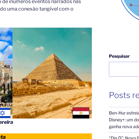
o de inúmeros eventos narrados nas
ndo uma conexão tangível com o
Pesquisar
Posts r
Ben-Hur estrei
Disney+: um dos
ereira
ganha nova ada
nta
“Dia D”: Novo f