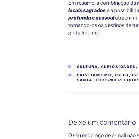
Em resumo, a combinação da
r
locais sagrados
e a possibilid
profunda e pessoal
atraem mil
tornando-os os destinos de tu
globalmente.
CATEGORIAS
CULTURA
,
CURIOSIDADES
,
TAGS
CRISTIANISMO
,
EGITO
,
IS
SANTA
,
TURISMO RELIGIO
Deixe um comentário
O seu endereço de e-mail não s