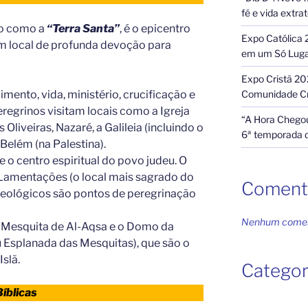
fé e vida extra
do como a
“Terra Santa”
, é o epicentro
Expo Católica 
um local de profunda devoção para
em um Só Lug
Expo Cristã 20
Comunidade Cr
imento, vida, ministério, crucificação e
eregrinos visitam locais como a Igreja
“A Hora Chegou
Oliveiras, Nazaré, a Galileia (incluindo o
6ª temporada 
Belém (na Palestina).
e o centro espiritual do povo judeu. O
Lamentações (o local mais sagrado do
Coment
queológicos são pontos de peregrinação
Nenhum coment
 Mesquita de Al-Aqsa e o Domo da
 Esplanada das Mesquitas), que são o
Islã.
Categor
Bíblicas