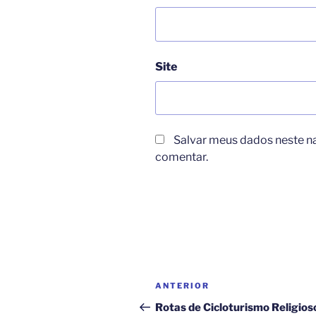
Site
Salvar meus dados neste n
comentar.
Navegação
Post
ANTERIOR
de
anterior
Rotas de Cicloturismo Religios