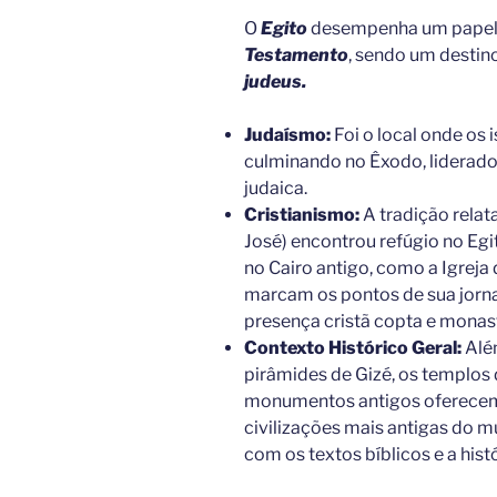
O
Egito
desempenha um papel c
Testamento
, sendo um destin
judeus.
Judaísmo:
Foi o local onde os 
culminando no Êxodo, liderado 
judaica.
Cristianismo:
A tradição relat
José) encontrou refúgio no Egi
no Cairo antigo, como a Igreja 
marcam os pontos de sua jorn
presença cristã copta e monast
Contexto Histórico Geral:
Alé
pirâmides de Gizé, os templos 
monumentos antigos oferecem 
civilizações mais antigas do m
com os textos bíblicos e a histó