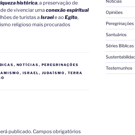
Notícias
iqueza histórica
, a preservação de
ade de vivenciar uma
conexão espiritual
Opiniões
hões de turistas a
Israel
e ao
Egito
,
Peregrinações
rismo religioso mais procurados
Santuários
Séries Bíblicas
Sustentabilida
DICAS
,
NOTÍCIAS
,
PEREGRINAÇÕES
Testemunhos
LAMISMO
,
ISRAEL
,
JUDAÍSMO
,
TERRA
SO
erá publicado.
Campos obrigatórios