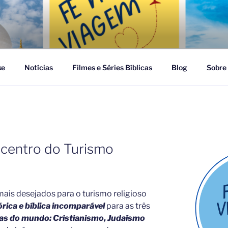
GEM
ke
Notícias
Filmes e Séries Bíblicas
Blog
Sobre
picentro do Turismo
mais desejados para o turismo religioso
rica e bíblica incomparável
para as três
tas do mundo: Cristianismo, Judaísmo