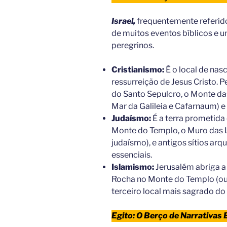
Israel,
frequentemente referi
de muitos eventos bíblicos e 
peregrinos.
Cristianismo:
É o local de nasc
ressurreição de Jesus Cristo. P
do Santo Sepulcro, o Monte das 
Mar da Galileia e Cafarnaum) e 
Judaísmo:
É a terra prometida 
Monte do Templo, o Muro das 
judaísmo), e antigos sítios ar
essenciais.
Islamismo:
Jerusalém abriga a
Rocha no Monte do Templo (ou
terceiro local mais sagrado do 
Egito: O Berço de Narrativas 