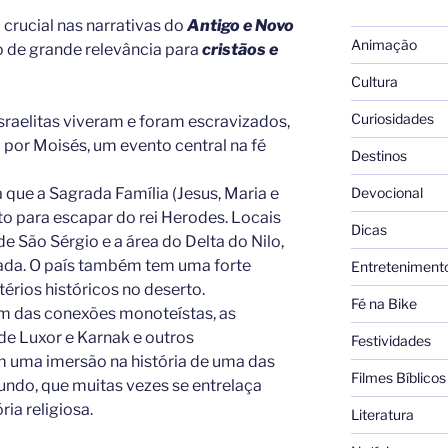
rucial nas narrativas do
Antigo e Novo
Animação
o de grande relevância para
cristãos e
Cultura
Curiosidades
israelitas viveram e foram escravizados,
por Moisés, um evento central na fé
Destinos
Devocional
a que a Sagrada Família (Jesus, Maria e
to para escapar do rei Herodes. Locais
Dicas
de São Sérgio e a área do Delta do Nilo,
ada. O país também tem uma forte
Entreteniment
érios históricos no deserto.
Fé na Bike
m das conexões monoteístas, as
de Luxor e Karnak e outros
Festividades
uma imersão na história de uma das
Filmes Bíblicos
undo, que muitas vezes se entrelaça
ria religiosa.
Literatura