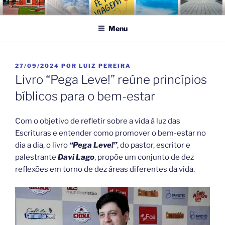
Pular
FÉ NA VIAGEM
Turismo Religioso
para
Menu
o
conteúdo
PUBLICADO
27/09/2024
POR
LUIZ PEREIRA
EM
Livro “Pega Leve!” reúne princípios
bíblicos para o bem-estar
Com o objetivo de refletir sobre a vida à luz das
Escrituras e entender como promover o bem-estar no
dia a dia, o livro
“Pega Leve!”
, do pastor, escritor e
palestrante
Davi Lago
, propõe um conjunto de dez
reflexões em torno de dez áreas diferentes da vida.