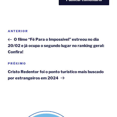
Navegação
Post
ANTERIOR
de
anterior
O filme “Fé Para o Impossível” estreou no dia
Post
20/02 e já ocupa o segundo lugar no ranking geral:
Confira!
Próximo
PRÓXIMO
post
Cristo Redentor foi o ponto turístico mais buscado
por estrangeiros em 2024