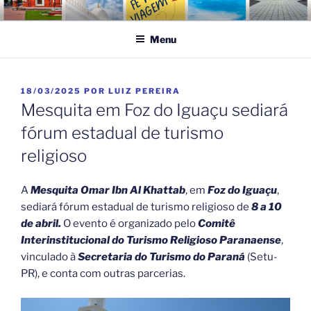
Pular
FÉ NA VIAGEM
Turismo Religioso
para
Menu
o
conteúdo
PUBLICADO
18/03/2025
POR
LUIZ PEREIRA
EM
Mesquita em Foz do Iguaçu sediará
fórum estadual de turismo
religioso
A
Mesquita Omar Ibn Al Khattab
, em
Foz do Iguaçu
,
sediará fórum estadual de turismo religioso de
8 a 10
de abril.
O evento é organizado pelo
Comitê
Interinstitucional do Turismo Religioso Paranaense
,
vinculado à
Secretaria do Turismo do Paraná
(Setu-
PR), e conta com outras parcerias.