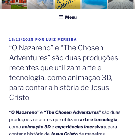
Pular
FÉ NA VIAGEM
Turismo Religioso
para
Menu
o
conteúdo
PUBLICADO
13/11/2025
POR
LUIZ PEREIRA
EM
“O Nazareno” e “The Chosen
Adventures” são duas produções
recentes que utilizam arte e
tecnologia, como animação 3D,
para contar a história de Jesus
Cristo
“O Nazareno”
e
“The Chosen Adventures”
são duas
produções recentes que utilizam
arte e tecnologia
,
como
animação 3D
e
experiências imersivas
, para
contar a história de
Jesus Cristo
de maneiras