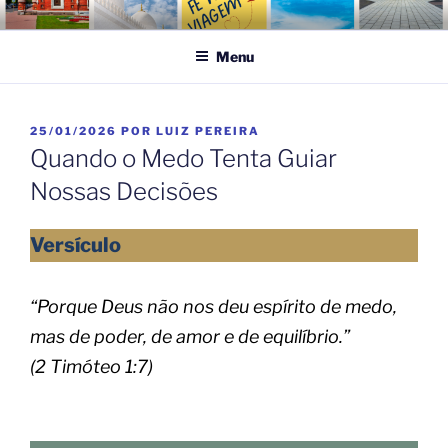
Pular
FÉ NA VIAGEM
Turismo Religioso
para
Menu
o
conteúdo
PUBLICADO
25/01/2026
POR
LUIZ PEREIRA
EM
Quando o Medo Tenta Guiar
Nossas Decisões
Versículo
“Porque Deus não nos deu espírito de medo,
mas de poder, de amor e de equilíbrio.”
(2 Timóteo 1:7)