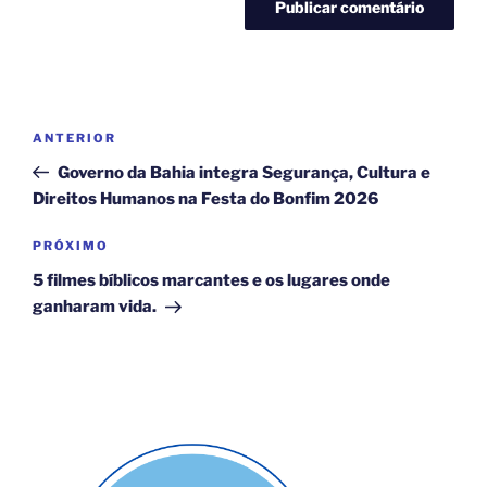
Navegação
Post
ANTERIOR
de
anterior
Governo da Bahia integra Segurança, Cultura e
Post
Direitos Humanos na Festa do Bonfim 2026
Próximo
PRÓXIMO
post
5 filmes bíblicos marcantes e os lugares onde
ganharam vida.