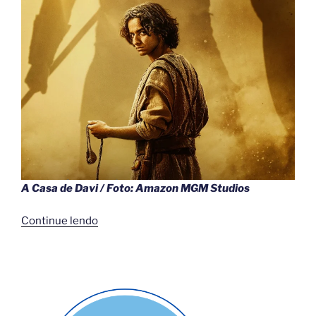
A Casa de Davi / Foto: Amazon MGM Studios
“A
Continue lendo
Casa
de
Davi:
Ator
conta