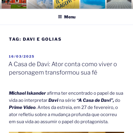
Pular
FÉ NA VIAGEM
Turismo Religioso
para
Menu
o
conteúdo
TAG:
DAVI E GOLIAS
PUBLICADO
16/03/2025
EM
A Casa de Davi: Ator conta como viver o
personagem transformou sua fé
Michael Iskander
afirma ter encontrado o papel de sua
vida ao interpretar
Davi
na série
“A Casa de Davi”,
do
Prime Video
. Antes da estreia, em 27 de fevereiro, o
ator refletiu sobre a mudança profunda que ocorreu
em sua vida ao assumir o papel do protagonista.