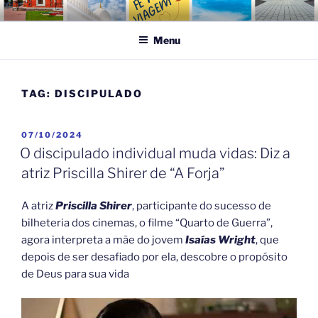
Pular
FÉ NA VIAGEM
Turismo Religioso
para
Menu
o
conteúdo
TAG:
DISCIPULADO
PUBLICADO
07/10/2024
EM
O discipulado individual muda vidas: Diz a
atriz Priscilla Shirer de “A Forja”
A atriz
Priscilla Shirer
, participante do sucesso de
bilheteria dos cinemas, o filme “Quarto de Guerra”,
agora interpreta a mãe do jovem
Isaías Wright
, que
depois de ser desafiado por ela, descobre o propósito
de Deus para sua vida