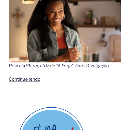
Priscilla Shirer, atriz de “A Forja”. Foto: Divulgação.
“O
Continue lendo
discipulado
individual
muda
vidas:
Diz
a
atriz