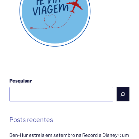
Priscilla
Shirer
de
“A
Forja””
Pesquisar
Posts recentes
Ben-Hur estreia em setembro na Record e Disney+: um