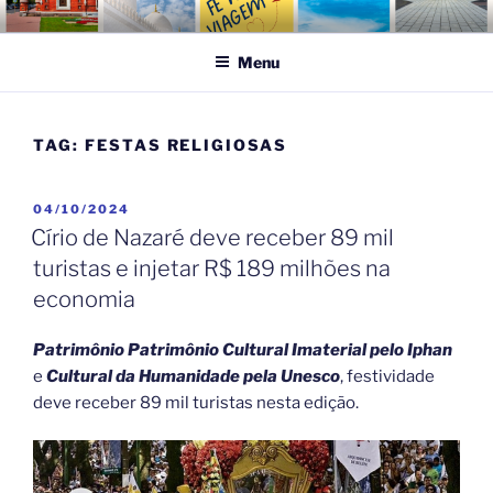
Pular
FÉ NA VIAGEM
Turismo Religioso
para
Menu
o
conteúdo
TAG:
FESTAS RELIGIOSAS
PUBLICADO
04/10/2024
EM
Círio de Nazaré deve receber 89 mil
turistas e injetar R$ 189 milhões na
economia
Patrimônio Patrimônio Cultural Imaterial pelo Iphan
e
Cultural da Humanidade pela Unesco
, festividade
deve receber 89 mil turistas nesta edição.