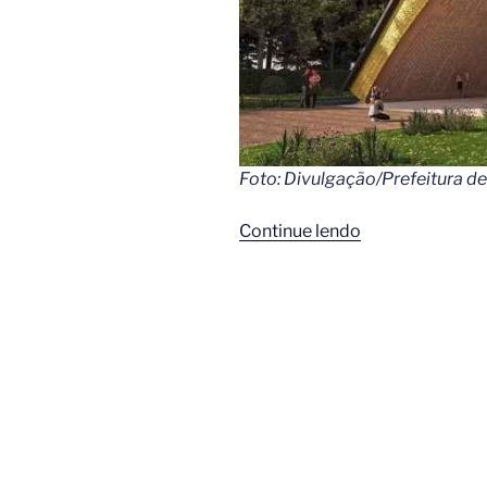
Foto: Divulgação/Prefeitura de
“Cidade
Continue lendo
da
Bíblia!
Maior
parque
temático
religioso
do
Brasil
será