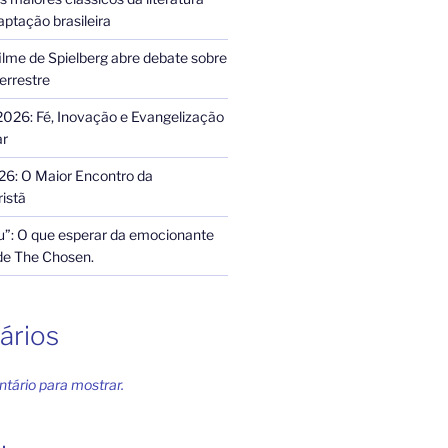
ptação brasileira
ilme de Spielberg abre debate sobre
terrestre
2026: Fé, Inovação e Evangelização
ar
26: O Maior Encontro da
istã
”: O que esperar da emocionante
de The Chosen.
ários
ário para mostrar.