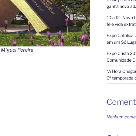
ganha nova ada
“Dia D”: Novo f
fé e vida extra
Expo Católica 
em um Só Lug
 Miguel Pereira
Expo Cristã 20
Comunidade Cr
“A Hora Chegou
6ª temporada 
Coment
Nenhum coment