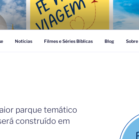
GEM
ke
Notícias
Filmes e Séries Bíblicas
Blog
Sobre
Maior parque temático
 será construído em