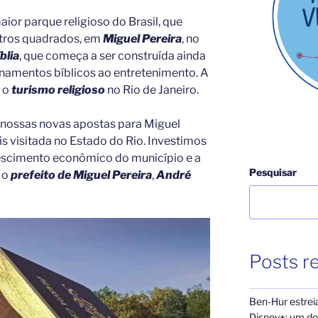
ior parque religioso do Brasil, que
etros quadrados, em
Miguel Pereira
, no
blia
, que começa a ser construída ainda
nsinamentos bíblicos ao entretenimento. A
 o
turismo religioso
no Rio de Janeiro.
s nossas novas apostas para Miguel
is visitada no Estado do Rio. Investimos
scimento econômico do município e a
Pesquisar
 o
prefeito de Miguel Pereira
,
André
Posts r
Ben-Hur estrei
Disney+: um dos