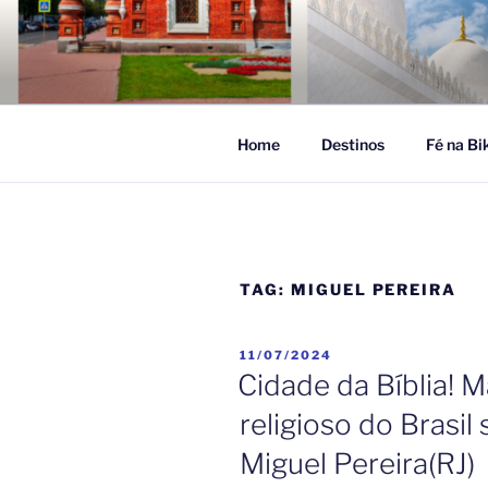
Pular
para
FÉ NA VIA
o
Turismo Religioso
conteúdo
Home
Destinos
Fé na Bi
TAG:
MIGUEL PEREIRA
PUBLICADO
11/07/2024
EM
Cidade da Bíblia! 
religioso do Brasil
Miguel Pereira(RJ)