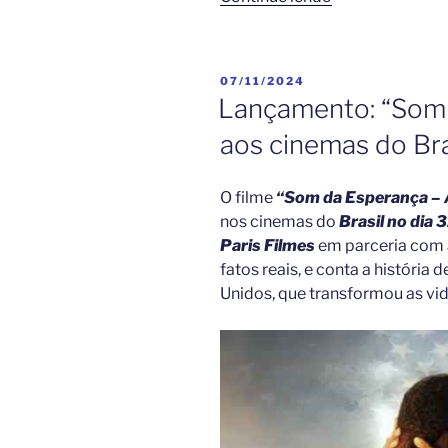
Redenção”
–
A
PUBLICADO
07/11/2024
História
EM
Lançamento: “Som 
Real
aos cinemas do Bra
de
Bonhoeffer”
estreia
O filme
“Som da Esperança – 
dia
nos cinemas do
Brasil no dia 3
12
Paris Filmes
em parceria com 
de
fatos reais, e conta a históri
dezembro “
Unidos, que transformou as vid