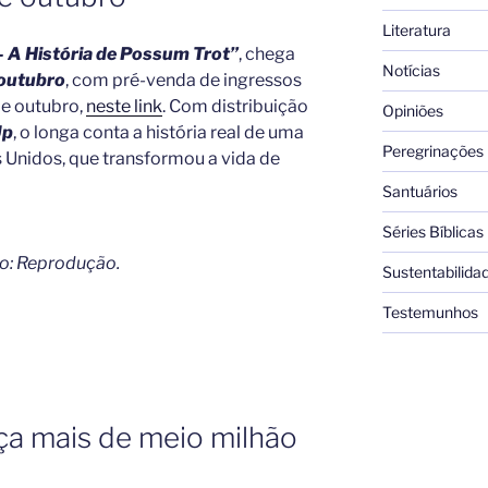
Literatura
 A História de Possum Trot”
, chega
Notícias
 outubro
, com pré-venda de ingressos
 de outubro,
neste link
. Com distribuição
Opiniões
Up
, o longa conta a história real de uma
Peregrinações
Unidos, que transformou a vida de
Santuários
Séries Bíblicas
o: Reprodução.
Sustentabilida
Testemunhos
nça mais de meio milhão