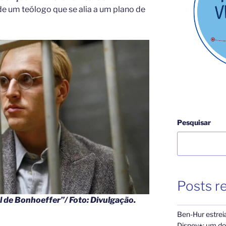
a de um teólogo que se alia a um plano de
Pesquisar
Posts r
l de Bonhoeffer”/ Foto: Divulgação.
Ben-Hur estrei
Disney+: um dos