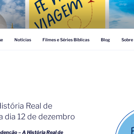
GEM
ke
Notícias
Filmes e Séries Bíblicas
Blog
Sobre
istória Real de
ia dia 12 de dezembro
denção – A História Real de