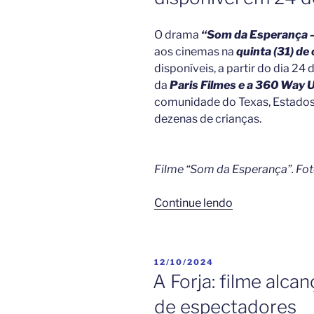
Brasil”
O drama
“Som da Esperança –
aos cinemas na
quinta (31) de
disponíveis, a partir do dia 24
da
Paris Filmes e a 360 Way 
comunidade do Texas, Estados 
dezenas de crianças.
Filme “Som da Esperança”. Fot
““Som
Continue lendo
da
Esperança”
–
PUBLICADO
12/10/2024
A
EM
A Forja: filme alca
História
de espectadores
de