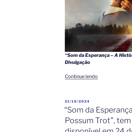
“Som da Esperança – A Histó
Divulgação
“Lançamento:
Continue lendo
“Som
da
Esperança”
PUBLICADO
21/10/2024
chega
EM
“Som da Esperança”
aos
Possum Trot”, tem
cinemas
do
disponível em 24 