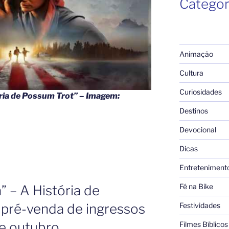
Categor
Animação
Cultura
Curiosidades
ria de Possum Trot”
– Imagem:
Destinos
Devocional
Dicas
Entreteniment
Fé na Bike
 – A História de
 pré-venda de ingressos
Festividades
de outubro
Filmes Bíblicos