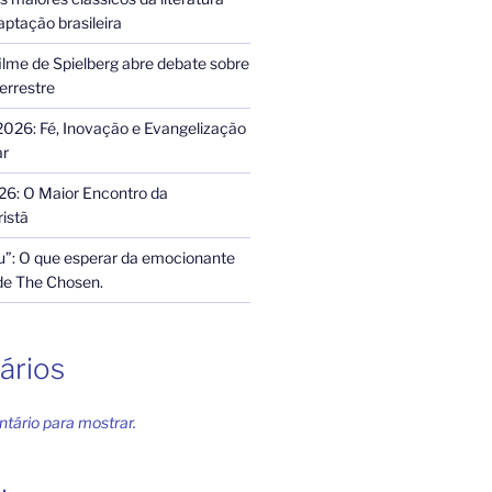
ptação brasileira
ilme de Spielberg abre debate sobre
terrestre
2026: Fé, Inovação e Evangelização
ar
26: O Maior Encontro da
istã
”: O que esperar da emocionante
de The Chosen.
ários
ário para mostrar.