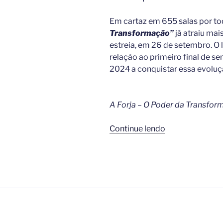
Possum
Trot”,
Em cartaz em 655 salas por tod
tem
Transformação”
já atraiu mai
pré-
estreia, em 26 de setembro. O
venda
relação ao primeiro final de s
de
2024 a conquistar essa evoluç
ingressos
disponível
em
A Forja – O Poder da Transfor
24
de
“A
Continue lendo
outubro “
Forja:
filme
alcança
mais
de
meio
milhão