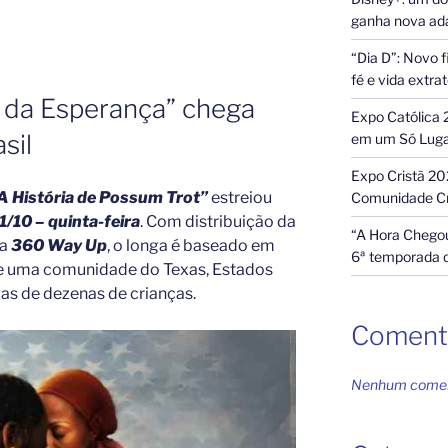
ganha nova ada
“Dia D”: Novo f
fé e vida extra
da Esperança” chega
Expo Católica 
sil
em um Só Lug
Expo Cristã 20
A História de Possum Trot”
estreiou
Comunidade Cr
1/10 – quinta-feira
. Com distribuição da
“A Hora Chegou
a
360 Way Up
, o longa é baseado em
6ª temporada 
a de uma comunidade do Texas, Estados
as de dezenas de crianças.
Coment
Nenhum coment