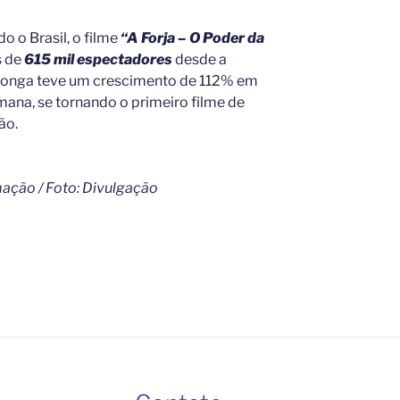
o o Brasil, o filme
“A Forja – O Poder da
s de
615 mil espectadores
desde a
 longa teve um crescimento de 112% em
emana, se tornando o primeiro filme de
ão.
mação / Foto: Divulgação