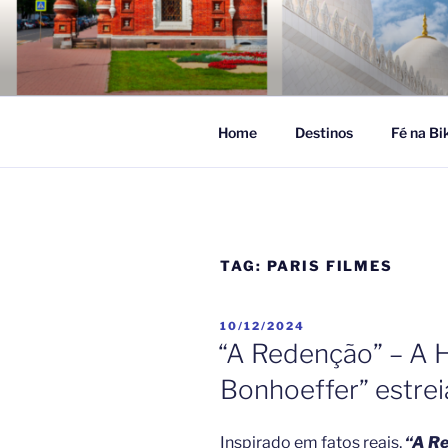
Pular
para
FÉ NA VIA
o
Turismo Religioso
conteúdo
Home
Destinos
Fé na Bi
TAG:
PARIS FILMES
PUBLICADO
10/12/2024
EM
“A Redenção” – A H
Bonhoeffer” estre
Inspirado em fatos reais,
“A Re