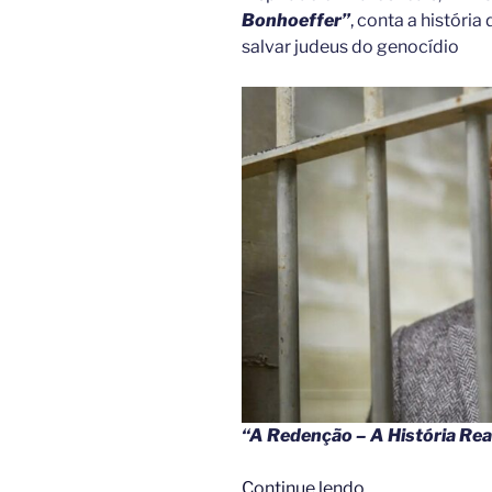
Bonhoeffer”
, conta a históri
salvar judeus do genocídio
“A Redenção – A História Rea
““A
Continue lendo