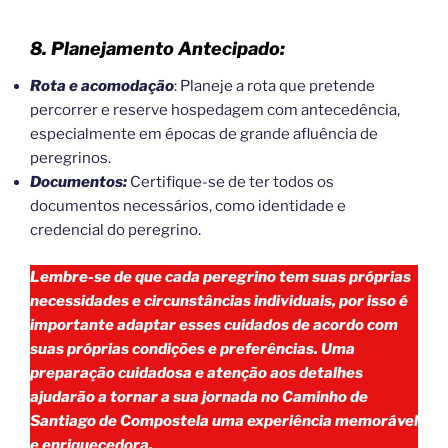
8. Planejamento Antecipado:
Rota e acomodação
: Planeje a rota que pretende
percorrer e reserve hospedagem com antecedência,
especialmente em épocas de grande afluência de
peregrinos.
Documentos:
Certifique-se de ter todos os
documentos necessários, como identidade e
credencial do peregrino.
Lembre-se de que cada peregrino tem suas próprias
necessidades e circunstâncias individuais, por isso é
importante adaptar esses cuidados de acordo com
suas próprias condições e preferências. Uma
preparação cuidadosa e atenção aos detalhes
ajudarão a tornar a sua jornada no Caminho de
Santiago de Compostela uma experiência memorável
e enriquecedora.