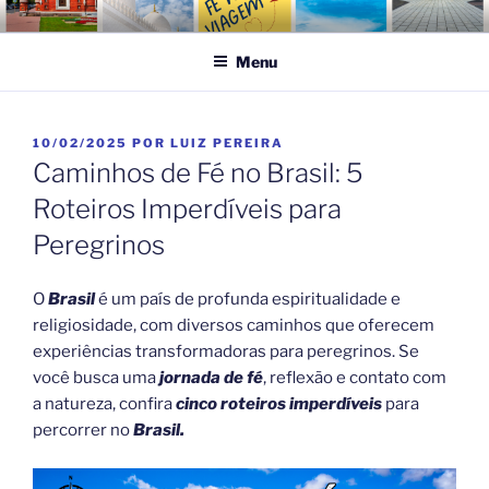
Pular
FÉ NA VIAGEM
Turismo Religioso
para
Menu
o
conteúdo
PUBLICADO
10/02/2025
POR
LUIZ PEREIRA
EM
Caminhos de Fé no Brasil: 5
Roteiros Imperdíveis para
Peregrinos
O
Brasil
é um país de profunda espiritualidade e
religiosidade, com diversos caminhos que oferecem
experiências transformadoras para peregrinos. Se
você busca uma
jornada de fé
, reflexão e contato com
a natureza, confira
cinco roteiros imperdíveis
para
percorrer no
Brasil.