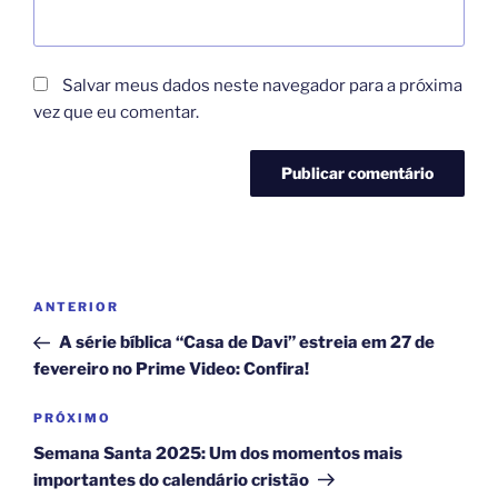
Salvar meus dados neste navegador para a próxima
vez que eu comentar.
Navegação
Post
ANTERIOR
de
anterior
A série bíblica “Casa de Davi” estreia em 27 de
Post
fevereiro no Prime Video: Confira!
Próximo
PRÓXIMO
post
Semana Santa 2025: Um dos momentos mais
importantes do calendário cristão