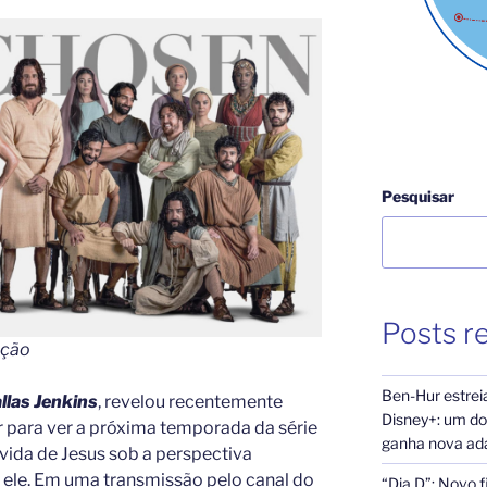
Pesquisar
Posts r
ação
Ben-Hur estrei
llas Jenkins
, revelou recentemente
Disney+: um dos
 para ver a próxima temporada da série
ganha nova ada
 vida de Jesus sob a perspectiva
ele. Em uma transmissão pelo canal do
“Dia D”: Novo f