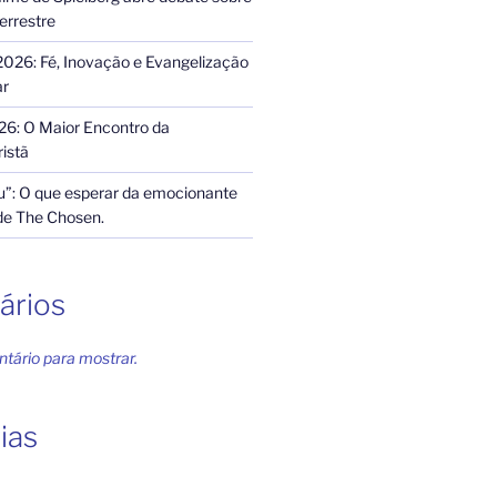
terrestre
2026: Fé, Inovação e Evangelização
ar
26: O Maior Encontro da
istã
”: O que esperar da emocionante
de The Chosen.
ários
ário para mostrar.
ias