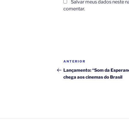
Salvar meus dados neste n
comentar.
Navegação
Post
ANTERIOR
de
anterior
Lançamento: “Som da Esperan
chega aos cinemas do Brasil
Post