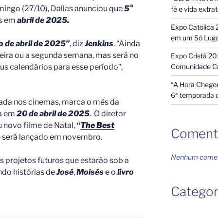
ingo (27/10), Dallas anunciou que
5°
fé e vida extra
s em
abril de 2025.
Expo Católica 
em um Só Lug
io de abril de 2025”
, diz
Jenkins
. “Ainda
meira ou a segunda semana, mas será no
Expo Cristã 20
Comunidade Cr
eus calendários para esse período”,
“A Hora Chegou
6ª temporada 
ada nos cinemas, marca o mês da
a em
20 de abril de 2025
. O diretor
novo filme de Natal,
“
The Best
Coment
e será lançado em novembro.
Nenhum coment
 projetos futuros que estarão sob a
indo histórias de
José
,
Moisés
e o
livro
Categor