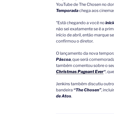
YouTube de The Chosen no dom
Temporada
chega aos cinema
“Está chegando a você no
iníc
não sei exatamente se é a pri
início de abril, então marque s
confirmou o diretor.
O lançamento da nova tempor
Páscoa
, que será comemorad
também comentou sobre o seu 
Christmas Pageant Ever
“
, qu
Jenkins também discutiu outros
bandeira
“The Chosen”
, inclu
de Atos
.