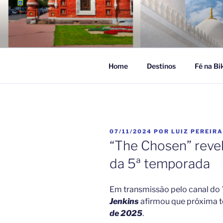
Pular
para
FÉ NA VIA
o
Turismo Religioso
conteúdo
Home
Destinos
Fé na Bi
PUBLICADO
07/11/2024
POR
LUIZ PEREIRA
EM
“The Chosen” reve
da 5ª temporada
Em transmissão pelo canal do
Jenkins
afirmou que próxima 
de 2025
.