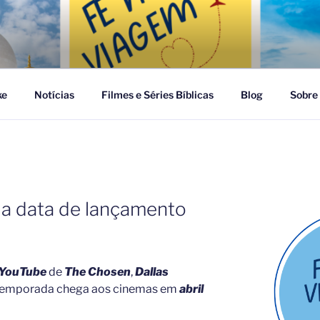
GEM
ke
Notícias
Filmes e Séries Bíblicas
Blog
Sobre
la data de lançamento
YouTube
de
The Chosen
,
Dallas
temporada chega aos cinemas em
abril