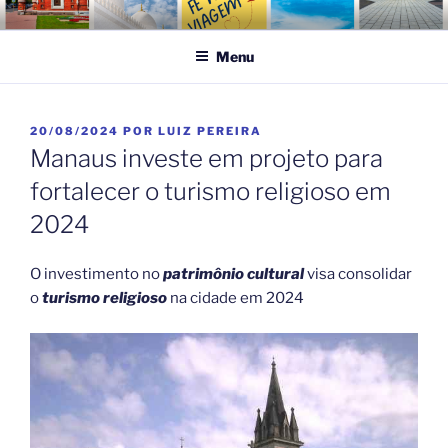
Pular
FÉ NA VIAGEM
Turismo Religioso
para
Menu
o
conteúdo
PUBLICADO
20/08/2024
POR
LUIZ PEREIRA
EM
Manaus investe em projeto para
fortalecer o turismo religioso em
2024
O investimento no
patrimônio cultural
visa consolidar
o
turismo religioso
na cidade em 2024