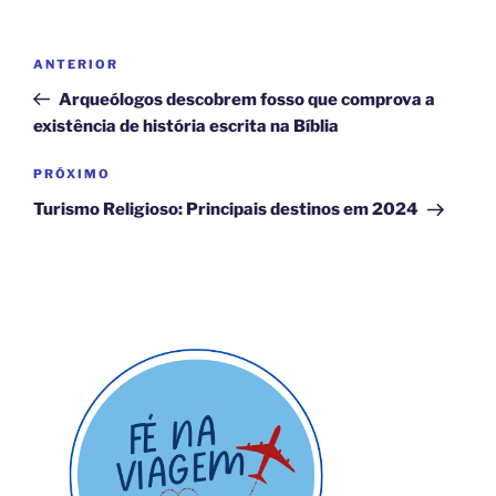
Navegação
Post
ANTERIOR
de
anterior
Arqueólogos descobrem fosso que comprova a
Post
existência de história escrita na Bíblia
Próximo
PRÓXIMO
post
Turismo Religioso: Principais destinos em 2024